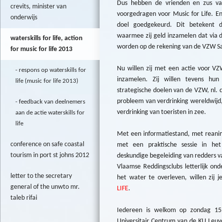
Dus hebben de vrienden en zus v
crevits, minister van
voorgedragen voor Music for Life. En
onderwijs
doel goedgekeurd. Dit betekent d
waarmee zij geld inzamelen dat via d
waterskills for life, action
worden op de rekening van de VZW Sa
for music for life 2013
Nu willen zij met een actie voor VZ
respons op waterskills for
inzamelen. Zij willen tevens hu
life (music for life 2013)
strategische doelen van de VZW, nl. d
probleem van verdrinking wereldwijd,
feedback van deelnemers
verdrinking van toeristen in zee.
aan de actie waterskills for
life
Met een informatiestand, met reanim
conference on safe coastal
met een praktische sessie in he
tourism in port st johns 2012
deskundige begeleiding van redders 
Vlaamse Reddingsclubs letterlijk on
letter to the secretary
het water te overleven, willen zij
general of the unwto mr.
LIFE
.
taleb rifai
Iedereen is welkom op zondag 1
Universitair Centrum van de KU Leu