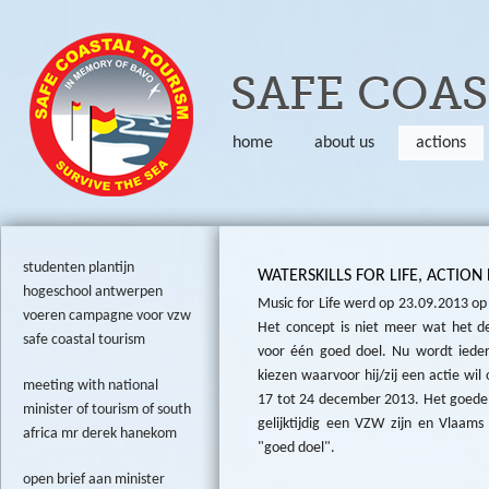
Skip to
SAFE COA
home
about us
actions
studenten plantijn
WATERSKILLS FOR LIFE, ACTION
hogeschool antwerpen
Music for Life werd op 23.09.2013 op 
voeren campagne voor vzw
Het concept is niet meer wat het d
safe coastal tourism
voor één goed doel. Nu wordt ieder
kiezen waarvoor hij/zij een actie w
meeting with national
17 tot 24 december 2013. Het goede
minister of tourism of south
gelijktijdig een VZW zijn en Vlaa
africa mr derek hanekom
"goed doel".
open brief aan minister