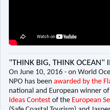
"THINK BIG, THINK OCEAN" 
On June 10, 2016 - on World Oce
NPO has been
awarded by the Fla
national and European winner o
Ideas Contest
of the
European Se
(Safe Coastal Tourism) and Jasper