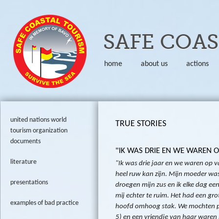
Skip to
SAFE COA
home
about us
actions
united nations world
TRUE STORIES
tourism organization
documents
"IK WAS DRIE EN WE WAREN OP
literature
"Ik was drie jaar en we waren op v
heel ruw kan zijn. Mijn moeder w
presentations
droegen mijn zus en ik elke dag e
mij echter te ruim. Het had een gr
examples of bad practice
hoofd omhoog stak. We mochten po
5) en een vriendje van haar waren