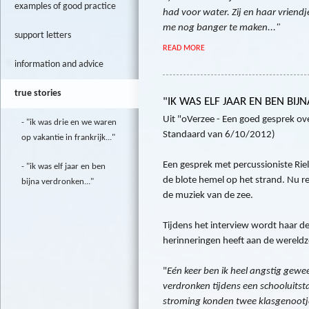
examples of good practice
had voor water. Zij en haar vrien
me nog banger te maken..."
support letters
READ MORE
information and advice
true stories
"IK WAS ELF JAAR EN BEN BIJ
Uit "oVerzee - Een goed gesprek ove
"ik was drie en we waren
Standaard van 6/10/2012)
op vakantie in frankrijk..."
Een gesprek met percussioniste Rielk
"ik was elf jaar en ben
de blote hemel op het strand. Nu re
bijna verdronken..."
de muziek van de zee.
Tijdens het interview wordt haar de
herinneringen heeft aan de wereld
"
Eén keer ben ik heel angstig gewee
verdronken tijdens een schooluitst
stroming konden twee klasgenootjes