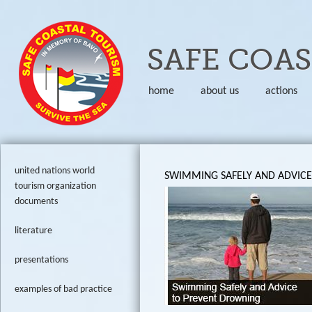
Skip to
SAFE COA
home
about us
actions
united nations world
SWIMMING SAFELY AND ADVIC
tourism organization
documents
literature
presentations
examples of bad practice