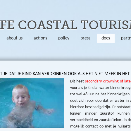
Skip to main content
FE COASTAL TOURI
about us
actions
policy
press
docs
part
T JE DAT JE KIND KAN VERDRINKEN OOK ALS HET NIET MEER IN HET
Dit heet
secondary drowning of late 
voor als je kind al water binnenkreeg
tot wel 48 uur na het binnenkrijge
doet zich voor doordat er water in 
hierdoor beschadigd zijn. Er ontstaa
longen minder zuurstof kunne
vermoeidheid en zuurstoftekort in d
mogelijk contact op met je huisarts