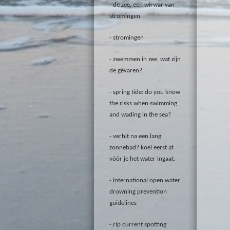
de zee, een wirwar van
stromingen
stromingen
zwemmen in zee, wat zijn
de gevaren?
spring tide: do you know
the risks when swimming
and wading in the sea?
verhit na een lang
zonnebad? koel eerst af
vóór je het water ingaat.
international open water
drowning prevention
guidelines
rip current spotting