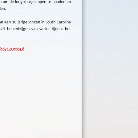
n om de longblaasjes open te houden en
den.
n een 10-jarige jongen in South-Carolina
 het bnnenkrijgen van water tijdens het
e/qbZCZOxo5L8