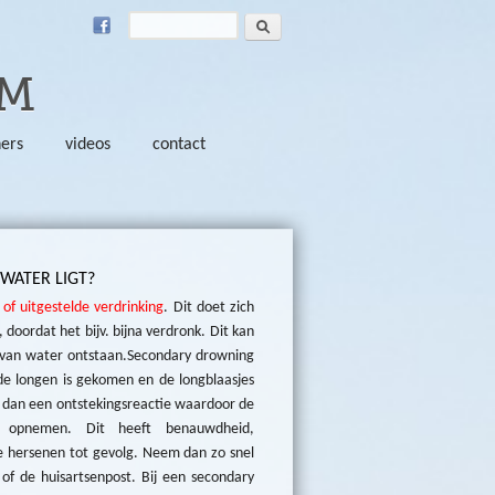
Search
SEARCH FORM
SM
ners
videos
contact
 WATER LIGT?
of uitgestelde verdrinking
. Dit doet zich
, doordat het bijv. bijna verdronk. Dit kan
n van water ontstaan.Secondary drowning
de longen is gekomen en de longblaasjes
t dan een ontstekingsreactie waardoor de
n opnemen. Dit heeft benauwdheid,
e hersenen tot gevolg. Neem dan zo snel
 of de huisartsenpost. Bij een secondary