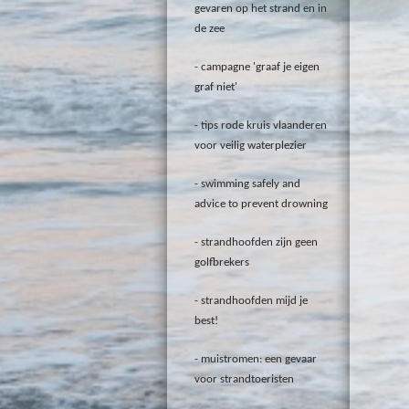
gevaren op het strand en in
de zee
campagne 'graaf je eigen
graf niet'
tips rode kruis vlaanderen
voor veilig waterplezier
swimming safely and
advice to prevent drowning
strandhoofden zijn geen
golfbrekers
strandhoofden mijd je
best!
muistromen: een gevaar
voor strandtoeristen